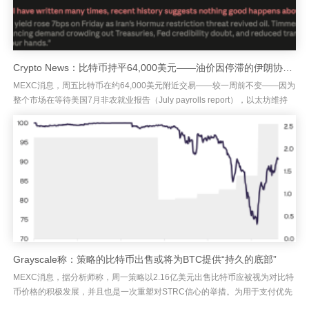
Crypto News：比特币持平64,000美元——油价因停滞的伊朗协议出现反弹，10年期收益率触及4.73%——周五的NFP是唯一能打破夏季区间的催化剂
MEXC消息，周五比特币在约64,000美元附近交易——较一周前不变——因为
整个市场在等待美国7月非农就业报告（July payrolls report），以太坊维持
在1,903美元附近，而其他主要币...
Grayscale称：策略的比特币出售或将为BTC提供“持久的底部”
MEXC消息，据分析师称，周一策略以2.16亿美元出售比特币应被视为对比特
币价格的积极发展，并且也是一次重塑对STRC信心的举措。为用于支付优先
股股息并补充现金而出售3,588枚BTC，已使策略（St...