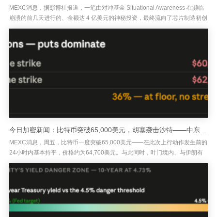
MEXC消息，据彭博社报道，一笔由对冲基金 Situational Awareness 在濒临
崩溃的前几天进行的、金额达 4 亿美元的神秘投资，最终流向了芯片制造初创
公司 Source Foundry...
今日加密新闻：比特币突破65,000美元，胡塞袭击沙特——中东升级令油价跌破80美元，黄金升至4,300美元
MEXC消息，周五，比特币一度突破65,000美元——在此次上行动作发生前的
24小时内基本持平，价格约为64,700美元。与此同时，叶门境内、与伊朗有
关联的胡塞武装袭击了沙特阿拉伯，使中东紧张局势进一...