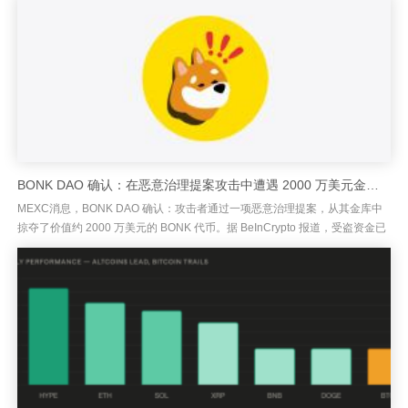
BONK DAO 确认：在恶意治理提案攻击中遭遇 2000 万美元金库被盗
MEXC消息，BONK DAO 确认：攻击者通过一项恶意治理提案，从其金库中
掠夺了价值约 2000 万美元的 BONK 代币。据 BeInCrypto 报道，受盗资金已
经开始转移到交易所，促使 BON...