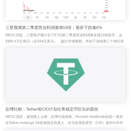
三星预测第二季度营业利润激增19倍；股价下跌逾6%
MEXC消息，三星电子预计在7月7日第二季度营业利润将实现19倍跃升，达
到89.4万亿韩元（合584亿美元），超出市场预期，并创下连续第三个创纪录
季度。根据BeInCrypto的说法，尽管如此，早盘股...
彭博社称：Tether前CIO计划出售稳定币巨头的股份
MEXC消息，据知情人士称，彭博社报道称，Richard Heathcote此前一直担
任Tether Holdings SA投资组合负责人，作为首席投资官（CIO）直到今年年
初，该人士正计划出售其在公...