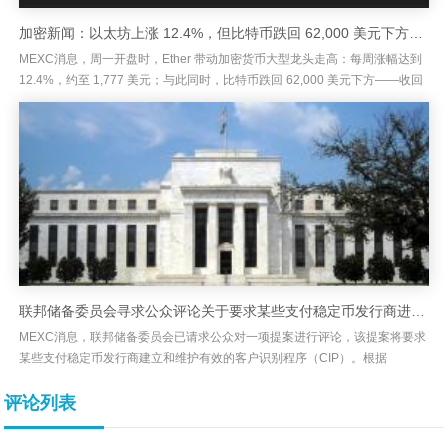
加密新闻：以太坊上涨 12.4%，但比特币跌回 62,000 美元下方并跌破其关键均线
MEXC消息，周一开盘时，Ether 带动加密货币大型龙头走高：每周涨幅达到
12.4%，约至 1,777 美元；与此同时，比特币跌回 62,000 美元下方——收回
了此前在 63,000 美元上方的...
联邦储备委员会寻求公众评论关于要求某些支付稳定币发行商进行客户识别的提案
MEXC消息，联邦储备委员会已请求公众对一项提案进行评论，该提案将要求
某些支付稳定币发行商建立和维护有效的客户识别程序（CIP）。根据
Foresight News的报道，该提案由联邦储备和其他四个机构...
评论列表